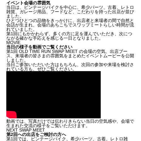
イベント会場の雰囲気
当日は、ビンテージバイクを中心に、希少パーツ、古着、レトロ
雑貨、ガレージ用品、フードなど、こだわりを持った出店が並び
ました。
ひとつひとつの品物をきっかけに、出店者と来場者の間で自然と
会話が生まれ、会場のあちこちでスワップミートらしい時間が流
れていました。
第1回にもかかわらず、多くの方に足を運んでいただき、次につ
ながる確かな手応えを感じる一日となりました。
MOVIE
当日の様子を動画でご覧ください
第1回 OLD TIME RUN SWAP MEET の会場の空気、出店ブー
ス、来場者の皆さまの雰囲気をまとめたイベントムービーを公開
しました。
当日ご参加いただいた方はもちろん、次回の参加や来場を検討さ
れている方も、ぜひご覧ください。
動画では、写真だけでは伝わりきらない当日の空気感や、会場で
生まれた交流の様子をご覧いただけます。
NEXT SWAP MEET
第2回への出店をご検討の方へ
第1回では、ビンテージバイク、希少パーツ、古着、レトロ雑