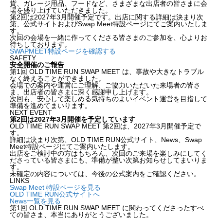
貨、ガレージ用品、フードなど、さまざまな出店者の皆さまに会
場を盛り上げていただきました。
第2回は2027年3月開催予定です。出店に関する詳細は決まり次
第、公式サイトおよびSwap Meet特設ページにてご案内いたしま
す。
次回の会場を一緒に作ってくださる皆さまのご参加を、心よりお
待ちしております。
SWAPMEET特設ページを確認する
SAFETY
安全開催のご報告
第1回 OLD TIME RUN SWAP MEET は、事故や大きなトラブル
なく終えることができました。
会場での案内や運営にご理解、ご協力いただいた来場者の皆さ
ま、出店者の皆さまに深く感謝申し上げます。
次回も、安心して楽しめる気持ちのよいイベント運営を目指して
準備を進めてまいります。
NEXT EVENT
第2回は2027年3月開催を予定しています
OLD TIME RUN SWAP MEET 第2回は、2027年3月開催予定で
す。
詳細は決まり次第、OLD TIME RUN公式サイト、News、Swap
Meet特設ページにてご案内いたします。
出店をご検討中の方はもちろん、次回のご来場を楽しみにしてく
ださっている皆さまにも、準備が整い次第お知らせしてまいりま
す。
未確定の内容については、今後の公式案内をご確認ください。
LINKS
Swap Meet 特設ページを見る
OLD TIME RUN公式サイトへ
News一覧を見る
第1回 OLD TIME RUN SWAP MEET に関わってくださったすべ
ての皆さま、本当にありがとうございました。