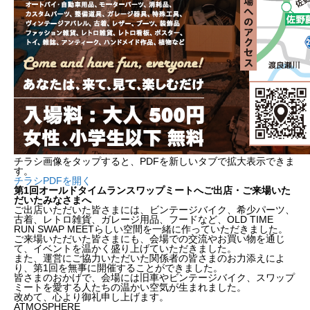
チラシ画像をタップすると、PDFを新しいタブで拡大表示できま
す。
チラシPDFを開く
第1回オールドタイムランスワップミートへご出店・ご来場いた
だいたみなさまへ
ご出店いただいた皆さまには、ビンテージバイク、希少パーツ、
古着、レトロ雑貨、ガレージ用品、フードなど、OLD TIME
RUN SWAP MEETらしい空間を一緒に作っていただきました。
ご来場いただいた皆さまにも、会場での交流やお買い物を通じ
て、イベントを温かく盛り上げていただきました。
また、運営にご協力いただいた関係者の皆さまのお力添えによ
り、第1回を無事に開催することができました。
皆さまのおかげで、会場には旧車やビンテージバイク、スワップ
ミートを愛する人たちの温かい空気が生まれました。
改めて、心より御礼申し上げます。
ATMOSPHERE